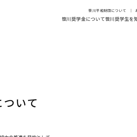
笹川平和財団について
笹川奨学金について
笹川奨学生を
について
協力の推進を目的として、