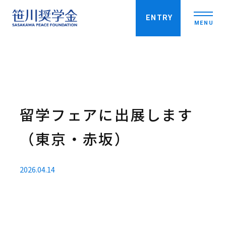
ENTRY
MENU
笹川奨学金について
特徴
留学フェアに出展します
実績
笹川奨学生を知る
（東京・赤坂）
奨学生インタビュー
2026.04.14
コミュニティ活動
募集要項
留学を考えている皆さんへ