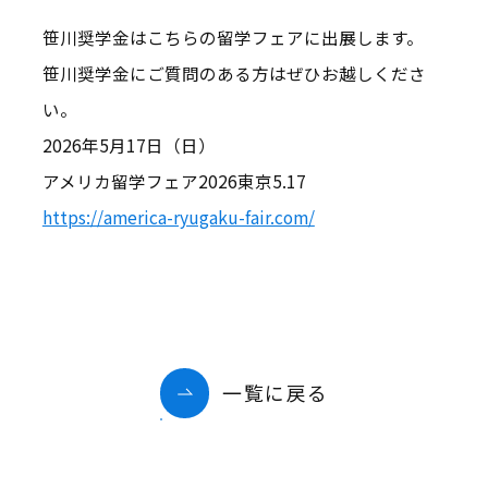
笹川奨学金はこちらの留学フェアに出展します。
笹川奨学金にご質問のある方はぜひお越しくださ
い。
笹川平和財団について
お知らせ
2026年5月17日（日）
イベント
よくある質問
アメリカ留学フェア2026東京5.17
English
https://america-ryugaku-fair.com/
一覧に戻る