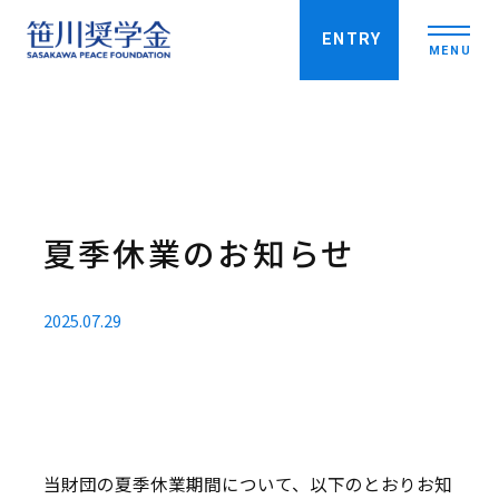
ENTRY
MENU
笹川奨学金について
特徴
夏季休業のお知らせ
実績
笹川奨学生を知る
2025.07.29
奨学生インタビュー
コミュニティ活動
募集要項
留学を考えている皆さんへ
当財団の夏季休業期間について、以下のとおりお知