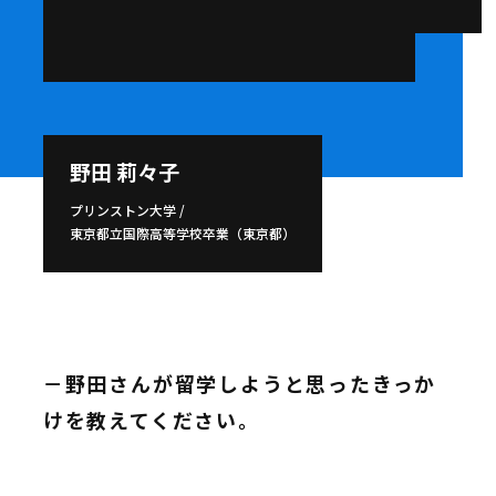
視野を広げ、好奇心旺盛に
学びを究められる環境
笹川平和財団について
お知らせ
野田 莉々子
イベント
よくある質問
プリンストン大学 /
English
東京都立国際高等学校卒業（東京都）
－野田さんが留学しようと思ったきっか
けを教えてください。