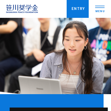
ENTRY
MENU
笹川奨学金について
特徴
実績
笹川奨学生を知る
奨学生インタビュー
コミュニティ活動
募集要項
留学を考えている皆さんへ